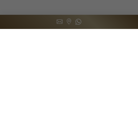
contact@marais-restaurant
Immeuble ATRIUM Ankoron
(+261) 34 50 674 97